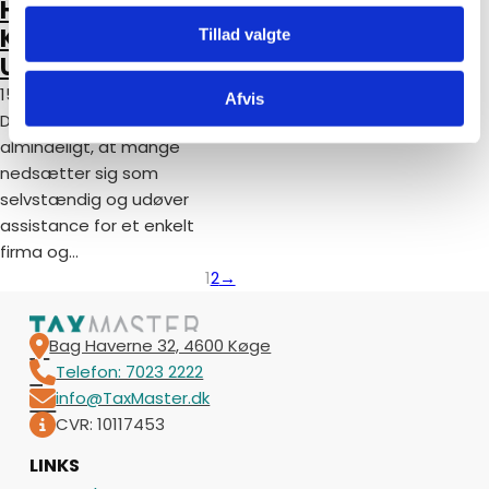
HYRET
bruttolønsordning går ud
på, at en medarbejder får
KONSULENTER
Tillad valgte
stillet et gode til rådighed,
UDEFRA
som vedkommende selv
15. februar 2022
Afvis
betaler ved…
Det er i Danmark blevet
almindeligt, at mange
nedsætter sig som
selvstændig og udøver
assistance for et enkelt
firma og…
1
2
→
Bag Haverne 32, 4600 Køge
Telefon: 7023 2222
info@TaxMaster.dk
CVR: 10117453
LINKS