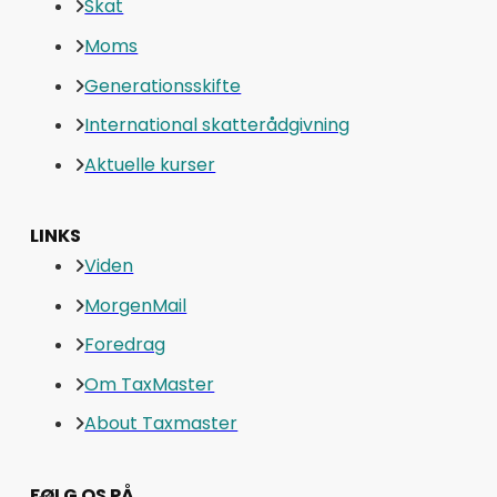
Skat
Moms
Generationsskifte
International skatterådgivning
Aktuelle kurser
LINKS
Viden
MorgenMail
Foredrag
Om TaxMaster
About Taxmaster
FØLG OS PÅ