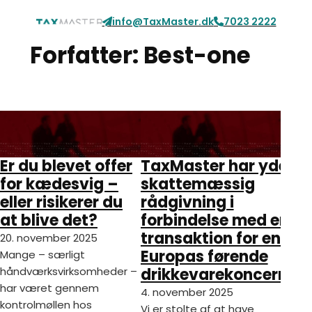
Spring til hovedindhold
Spring til sidefod
info@TaxMaster.dk
7023 2222
Forfatter:
Best-one
Er du blevet offer
TaxMaster har ydet
for kædesvig –
skattemæssig
eller risikerer du
rådgivning i
at blive det?
forbindelse med en
transaktion for en af
20. november 2025
Europas førende
Mange – særligt
håndværksvirksomheder –
drikkevarekoncerner.
har været gennem
4. november 2025
kontrolmøllen hos
Vi er stolte af at have