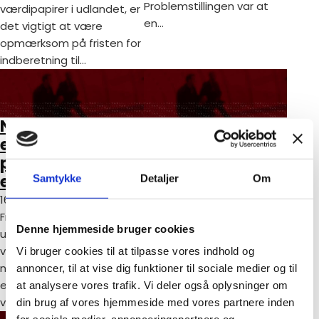
Problemstillingen var at
værdipapirer i udlandet, er
en…
det vigtigt at være
opmærksom på fristen for
indberetning til…
Nye regler om
LADESTANDERE —
ejendomsværdiskat
OG SKAT
på udenlandske
12. marts 2023
ejendomme
Samtykke
Detaljer
Om
Indledningsvis skal jeg
oplyse, at værdien af en
16. maj 2025
ladestander, som
Fra 2024 skal ejere af
Denne hjemmeside bruger cookies
arbejdsgiveren har
udenlandske ejendomme
opstillet på
være opmærksomme på
Vi bruger cookies til at tilpasse vores indhold og
medarbejderens adresse,
nye krav til indberetning af
annoncer, til at vise dig funktioner til sociale medier og til
indgår i
ejendomsværdiskat. Læs
at analysere vores trafik. Vi deler også oplysninger om
beregningsgrundlaget for…
videre for at…
din brug af vores hjemmeside med vores partnere inden