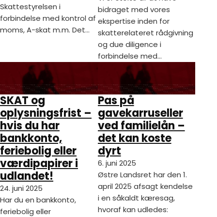
Skattestyrelsen i
bidraget med vores
forbindelse med kontrol af
ekspertise inden for
moms, A-skat m.m. Det…
skatterelateret rådgivning
og due diligence i
forbindelse med…
SKAT og
Pas på
oplysningsfrist –
gavekarruseller
hvis du har
ved familielån –
bankkonto,
det kan koste
feriebolig eller
dyrt
værdipapirer i
6. juni 2025
udlandet!
Østre Landsret har den 1.
april 2025 afsagt kendelse
24. juni 2025
i en såkaldt kæresag,
Har du en bankkonto,
hvoraf kan udledes:
feriebolig eller