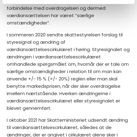
Det afgørende har efter praksis været, om der i
forbindelse med overdragelsen og dermed
værdiansættelsen har været ”særlige
omstændigheder”.
I sommeren 2020 sendte skattestyrelsen forslag til
styresignal og ændring af
værdiansættelsescirkulæret i høring. Styresignalet og
ændringen i værdiansættelsescirkulæret
omhandlede spørgsmålet om, hvornår der er tale om
særlige omstændigheder i relation til om man kan
anvende +/- 15 % (+/- 20%) reglen eller man skal
benytte markedsprisen, når der sker overdragelse
imellem nærtstående. Hverken ændringerne i
værdiansættelsescirkulæret eller styresignalet er
blevet gennemført.
I oktober 2021 har Skatteministeriet udsendt ændring
til værdiansættelsescirkulæret, således at de
ændringer, der er angivet i cirkulæret alene sker i