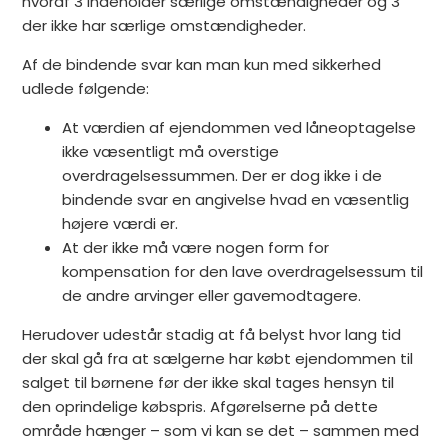
hvoraf 3 indeholder særlige omstændigheder og 3
der ikke har særlige omstændigheder.
Af de bindende svar kan man kun med sikkerhed
udlede følgende:
At værdien af ejendommen ved låneoptagelse
ikke væsentligt må overstige
overdragelsessummen. Der er dog ikke i de
bindende svar en angivelse hvad en væsentlig
højere værdi er.
At der ikke må være nogen form for
kompensation for den lave overdragelsessum til
de andre arvinger eller gavemodtagere.
Herudover udestår stadig at få belyst hvor lang tid
der skal gå fra at sælgerne har købt ejendommen til
salget til børnene før der ikke skal tages hensyn til
den oprindelige købspris. Afgørelserne på dette
område hænger – som vi kan se det – sammen med