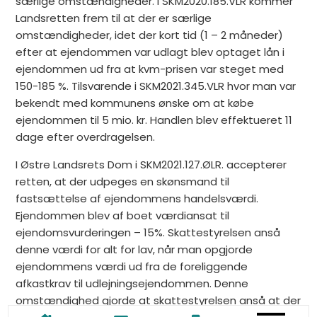
særlige omstændigheder. I SKM2020.185.VLR kommer
Landsretten frem til at der er særlige
omstændigheder, idet der kort tid (1 – 2 måneder)
efter at ejendommen var udlagt blev optaget lån i
ejendommen ud fra at kvm-prisen var steget med
150-185 %. Tilsvarende i SKM2021.345.VLR hvor man var
bekendt med kommunens ønske om at købe
ejendommen til 5 mio. kr. Handlen blev effektueret 11
dage efter overdragelsen.
I Østre Landsrets Dom i SKM2021.127.ØLR. accepterer
retten, at der udpeges en skønsmand til
fastsættelse af ejendommens handelsværdi.
Ejendommen blev af boet værdiansat til
ejendomsvurderingen – 15%. Skattestyrelsen anså
denne værdi for alt for lav, når man opgjorde
ejendommens værdi ud fra de foreliggende
afkastkrav til udlejningsejendommen. Denne
omstændighed gjorde at skattestyrelsen anså at der