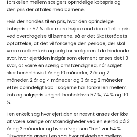
forskellen mellem sælgers oprindelige købspris og
den pris der aftales med børnene.
Hvis der handles til en pris, hvor den oprindelige
købspris er 57 % eller mere højere end den aftalte pris
ved overdragelse til børnene, så er det Skatterådets
opfattelse, at det vil forlænge den periode, der skal
være mellem køb og salg for sælgeren. I de bindende
svar, hvor ejertiden indgår som element anses det i 3
svar, at være en særlig omstændighed, når salget
sker henholdsvis 1 år og 10 måneder, 2 år og 2
måneder, 2 år og 4 måneder og 3 år og 2 måneder
efter oprindeligt køb. I sagerne har forskellen mellem
køb og salgspris udgjort henholdsvis 57 %, 74 % og 110
%.
I en enkelt sag hvor ejertiden er nævnt anses der ikke
at være særlige omstændigheder ved en ejertid på 3
år og 2 måneder og hvor afvigelsen ”kun” var 54 %.
Tilsvarende anses i en sag, hvor afvigelsen mellem