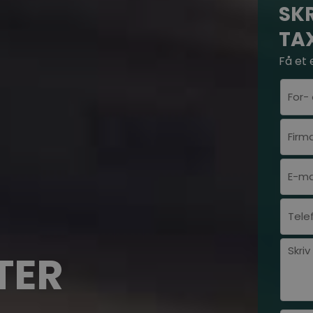
SKR
TA
Få et 
TER