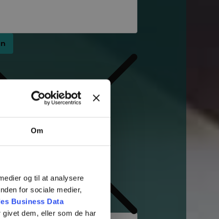
rn
Om
 medier og til at analysere
nden for sociale medier,
es Business Data
 givet dem, eller som de har
filer (max 5)