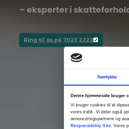
– eksperter i skatteforhol
Ring til os på 7023 2222
Samtykke
Denne hjemmeside bruger c
Vi bruger cookies til at tilpas
vores trafik. Vi deler også 
annonceringspartnere og ana
Responsibility Site
. Vores 