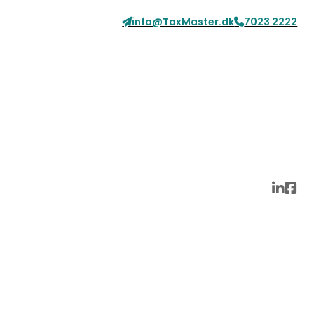
info@TaxMaster.dk
7023 2222