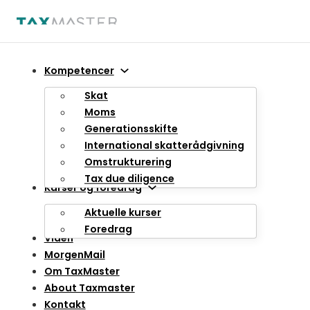
Spring til hovedindhold
Spring til sidefod
Kompetencer
Skat
Moms
Generationsskifte
International skatterådgivning
Omstrukturering
Tax due diligence
Kurser og foredrag
Aktuelle kurser
Foredrag
Viden
MorgenMail
Om TaxMaster
About Taxmaster
Kontakt