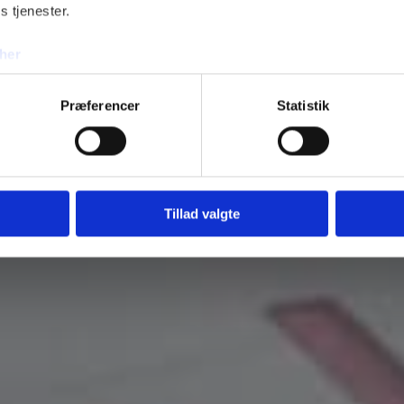
s tjenester.
her
Bli
Præferencer
Statistik
Tillad valgte