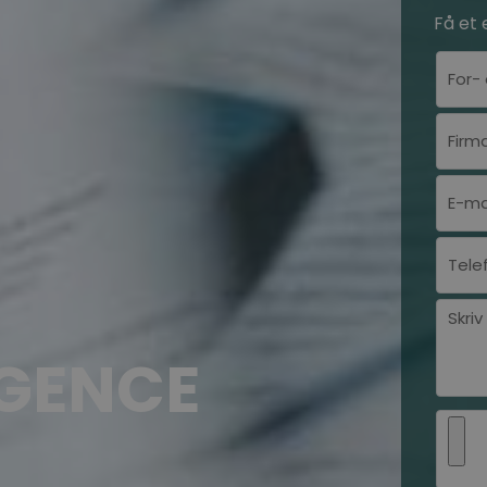
Få et 
IGENCE