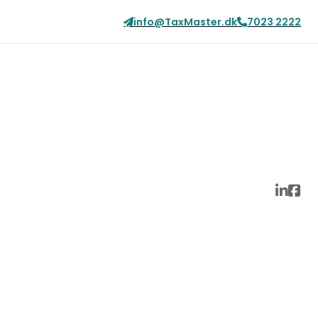
info@TaxMaster.dk
7023 2222