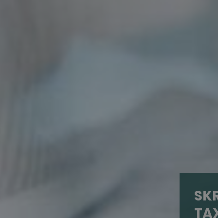
SKR
TA