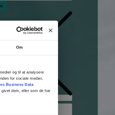
rn
Om
 medier og til at analysere
nden for sociale medier,
es Business Data
 givet dem, eller som de har
filer (max 5)