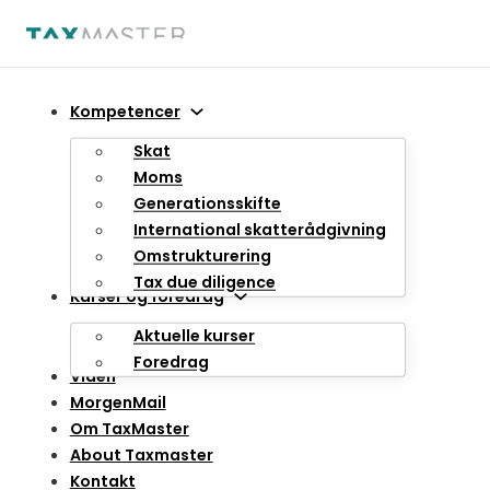
Spring til hovedindhold
Spring til sidefod
Kompetencer
Skat
Moms
Generationsskifte
International skatterådgivning
Omstrukturering
Tax due diligence
Kurser og foredrag
Aktuelle kurser
Foredrag
Viden
MorgenMail
Om TaxMaster
About Taxmaster
Kontakt