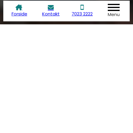
Forside
Kontakt
7023 2222
Menu
TAXMASTER ER:
Skatte- og momsrådgivere
som rådgiver revisorer, virksomheder og
privatpersoner
Fagligt meget kompetente
vi holder os hele tiden opdaterede med den nyeste
viden