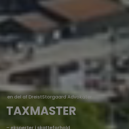
en del af DreistStorgaard Advokater
TAXMASTER
– eksperter i skatteforhold