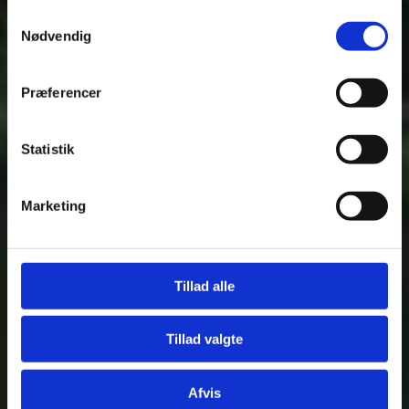
fra din brug af deres tjenester.
Samtykkevalg
Nødvendig
Se Cookie & Privatlivspolitik
her
Præferencer
Statistik
Fjern
Marketing
Tillad alle
Tillad valgte
Afvis