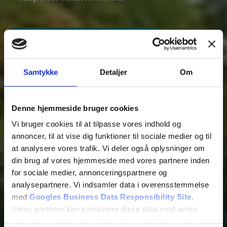
Ring til os på 7023 2222
SKRIV TIL
Samtykke
Detaljer
Om
TAXMASTER
Få et ekspertsvar.
Denne hjemmeside bruger cookies
Vi bruger cookies til at tilpasse vores indhold og
annoncer, til at vise dig funktioner til sociale medier og til
at analysere vores trafik. Vi deler også oplysninger om
din brug af vores hjemmeside med vores partnere inden
for sociale medier, annonceringspartnere og
analysepartnere. Vi indsamler data i overensstemmelse
med
Googles Business Data Responsibility Site
.
Vores partnere kan kombinere disse data med andre
oplysninger, du har givet dem, eller som de har indsamlet