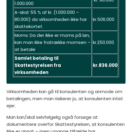
1.000.000
A-skat 55 % af kr. (1.000.000 –
80.000) da virksomheden ikke har
kr.506.000
skattekortet
Moms: Da der ikke er moms på løn,
kan man ikke fratrække momsen –
kr.250.000
at betale
Samlet betaling til
Skattestyrelsen fra
kr.836.000
virksomheden
Virksomheden kan gå til konsulenten og anmode om
betalingen, men man risikerer jo, at konsulenten intet
ejer.
Man kan/skal selvfølgelig også forsøge at
dokumentere overfor Skattestyrelsen, at konsulenten
ikke er ansat – men i mange tilfælde har