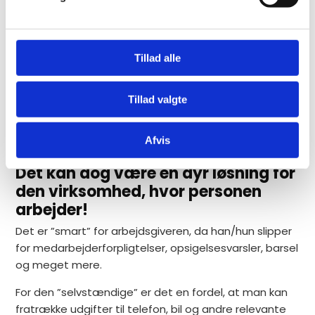
Det er i Danmark blevet almindeligt, at mange
nedsætter sig som selvstændig og udøver
assistance for et enkelt firma og evt. få andre – ofte
Tillad alle
det firma, som de tidligere har været ansat i.
Tillad valgte
Tag kontrol over din ejendomsskat
Få Vejledning
Afvis
Det kan dog være en dyr løsning for
den virksomhed, hvor personen
arbejder!
Det er ”smart” for arbejdsgiveren, da han/hun slipper
for medarbejderforpligtelser, opsigelsesvarsler, barsel
og meget mere.
For den ”selvstændige” er det en fordel, at man kan
fratrække udgifter til telefon, bil og andre relevante