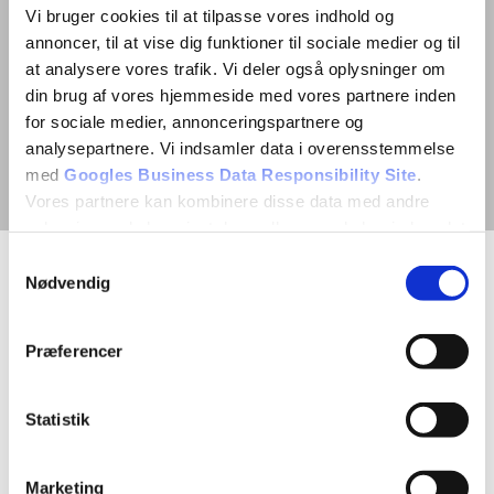
Vi bruger cookies til at tilpasse vores indhold og
annoncer, til at vise dig funktioner til sociale medier og til
at analysere vores trafik. Vi deler også oplysninger om
din brug af vores hjemmeside med vores partnere inden
for sociale medier, annonceringspartnere og
analysepartnere. Vi indsamler data i overensstemmelse
med
Googles Business Data Responsibility Site
.
Vores partnere kan kombinere disse data med andre
oplysninger, du har givet dem, eller som de har indsamlet
fra din brug af deres tjenester.
Samtykkevalg
Nødvendig
Se Cookie & Privatlivspolitik
her
UNDGÅ SKATTEREGNING HVIS
Præferencer
DU HAR HYRET KONSULENTER
UDEFRA
Statistik
15. februar 2022
Marketing