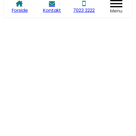
Forside
Kontakt
7023 2222
Menu
Skattemæssigt aktionærlån
endnu en gang – ny byretsdom
skærper praksis
27. marts 2026
Mange – særligt håndværksvirksomheder – har
været gennem kontrolmøllen hos
Skattestyrelsen i forbindelse med kontrol af